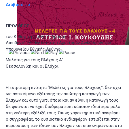
Διάβασέ το
ΠΡΟΛΟΓΟΣ
του Καθηγητή Γιάννη Ζ. Δρόσου,
Διευθυντή του Ινστιτούτου Αμυντικών Αναλύσεων του
Υπουργείου Εθνικής Αμύνης
Μελέτες για τους Βλάχους Α`
Θεσσαλονίκη και οι Βλάχοι
Η τετράτομη ενότητα “Μελέτες για τους Βλάχους”, δεν έχει
ως αντικείμενο εξέτασης την απώτερη καταγωγή των
Βλάχων και αυτό γιατί όποια και αν είναι η καταγωγή τους
δε φαίνεται να έχει διαδραματίσει κάποιον ιδιαίτερο ρόλο
στη νεότερη εξέλιξή τους. Όπως χαρακτηριστικά αναφέρει
ο συγγραφέας, το ουσιαστικό ενδιαφέρον εστιάζεται στην
παρουσίαση των ίδιων των Βλάχων και επικεντρώνεται στο