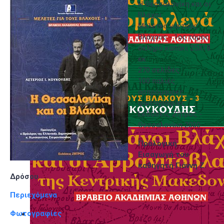
Η Θεσσαλονίκη και οι
Βλάχοι
Μελέτες για τους
Βλάχους - 1ος τόμος
σκληρό καπάκι 25Χ18
εκ
270 σελίδες
100 παλιές
ασπρόμαυρες
φωτογραφίες
Εκδόσεις Ζήτρος -
Θεσσαλονίκη 2000
Προλογική
Εισαγωγή του
καθηγητή Γιάννη Ζ.
Δρόσου
Περιεχόμενα
Φωτογραφίες