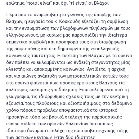
ερώτημα “ποιοί είναι” και όχι “τί είναι” οι Βλάχοι.
Πέρα από το αναμφισβήτητο γεγονός της ύπαρξης των
Βλάχων, η εργασία του κ. Κουκούδη εξετάζει τη συμβίωση
και την ενσωμάτωση των βλαχόφωνων πληθυσμών με τους
ελληνόφωνους, μα κυρίως μας παρουσιάζει την ιδιαίτερα
σημαντική συμβολή και προσφορά τους στη διαμόρφωση
της ρωμιοσύνης και στη δημιουργία της νεοελληνικής
κοινωνικής ταυτότητας. Η ταύτιση των Βλάχων με τα ορεινά
δεν πρέπει να εκλαμβάνεται ως ένδειξη στεγανότητας μίας
κλειστής και αποκομμένης κοινωνίας. Αντίθετα, η αρχική
και για αιώνες ανάπτυξη των μητροπολιτικών εστιών τους
στα ορεινά φαίνεται πως προσέφερε στους Βλάχους τις
καλύτερες ευκαιρίες για διάκριση. Επωφελούμενοι από τη
γεωγραφία, τις ιδιόρρυθμες σχέσεις τους με την κεντρική
εξουσία, τους πλούσιους και αξιοποιήσιμους στο δεδομένο
χρόνο πόρους πρόβαλαν αποφασιστικά στο ιστορικό
προσκήνιο τόσο ως βασικά στελέχη της παραδοσιακής
classe militaire των ορεινών Βαλκανίων όσο και ως
ιδιαίτερα δυναμικά στελέχη της εμποροβιοτεχνικής τάξης
των αστικών κέντρων. Ήταν δύο ιδιότητες