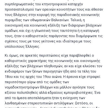
συμπληρωματικές του κτηνοτροφικού καταρχήν
προσανατολισμού των ορεινών κοινοτήτων τους και έθεσαν
τους Βλάχους στην κορυφή της παραδοσιακής κοινωνικής
πυραμίδας των οθωμανικών Βαλκανίων. Τελικά, η
οικονομική και κοινωνική εξέλιξη των διάφορων βλάχικων
ομάδων, και όχι η γλωσσική τους ταυτότητα ή η καταγωγή
τους, ήταν ο καθοριστικός παράγοντας που διαμόρφωσε τις
σχέσεις τους με τους γείτονες και ιδιαίτερα με τους
υπόλοιπους Έλληνες.
Κι όμως, σε αρκετές περιπτώσεις είχε παραβλεφθεί ο
καθοριστικός χαρακτήρας της κοινωνικής και οικονομικής
εξέλιξης των βλάχικων πληθυσμών, αν και είχε ελκύσει τον
ενδιαφέρον των ξένων περιηγητών ήδη από τα τέλη του
18ου και τις αρχές του 19ου αιώνα. Η έρευνα είχε στραφεί
περισσότερο γύρω από τις ομάδες των
νομαδοκτηνοτρόφων Βλάχων και μάλλον αγνόησε τους
εξίσου πολυπληθείς αλλά εδραίους εμποροβιοτέχνες. Ένα
από τα άμεσα αποτελέσματα ήταν η ενίσχυση των
λανθασμένων στερεοτυπικών αντιλήψεων. Ωστόσο, οι