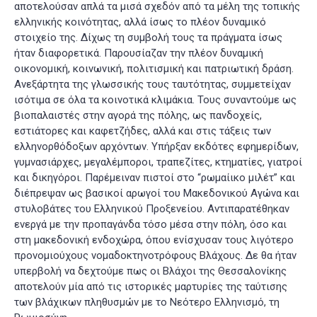
αποτελούσαν απλά τα μισά σχεδόν από τα μέλη της τοπικής
ελληνικής κοινότητας, αλλά ίσως το πλέον δυναμικό
στοιχείο της. Δίχως τη συμβολή τους τα πράγματα ίσως
ήταν διαφορετικά. Παρουσίαζαν την πλέον δυναμική
οικονομική, κοινωνική, πολιτισμική και πατριωτική δράση.
Ανεξάρτητα της γλωσσικής τους ταυτότητας, συμμετείχαν
ισότιμα σε όλα τα κοινοτικά κλιμάκια. Τους συναντούμε ως
βιοπαλαιστές στην αγορά της πόλης, ως πανδοχείς,
εστιάτορες και καφετζήδες, αλλά και στις τάξεις των
ελληνορθόδοξων αρχόντων. Υπήρξαν εκδότες εφημερίδων,
γυμνασιάρχες, μεγαλέμποροι, τραπεζίτες, κτηματίες, γιατροί
και δικηγόροι. Παρέμειναν πιστοί στο “ρωμαίικο μιλέτ” και
διέπρεψαν ως βασικοί αρωγοί του Μακεδονικού Αγώνα και
στυλοβάτες του Ελληνικού Προξενείου. Αντιπαρατέθηκαν
ενεργά με την προπαγάνδα τόσο μέσα στην πόλη, όσο και
στη μακεδονική ενδοχώρα, όπου ενίσχυσαν τους λιγότερο
προνομιούχους νομαδοκτηνοτρόφους Βλάχους. Δε θα ήταν
υπερβολή να δεχτούμε πως οι Βλάχοι της Θεσσαλονίκης
αποτελούν μία από τις ιστορικές μαρτυρίες της ταύτισης
των βλάχικων πληθυσμών με το Νεότερο Ελληνισμό, τη