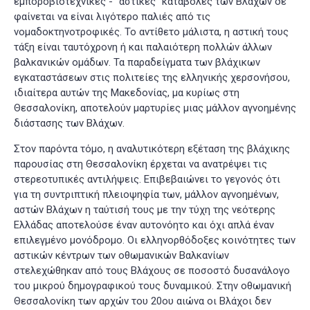
εμποροβιοτεχνικές - “αστικές” καταβολές των Βλάχων δε
φαίνεται να είναι λιγότερο παλιές από τις
νομαδοκτηνοτροφικές. Το αντίθετο μάλιστα, η αστική τους
τάξη είναι ταυτόχρονη ή και παλαιότερη πολλών άλλων
βαλκανικών ομάδων. Τα παραδείγματα των βλάχικων
εγκαταστάσεων στις πολιτείες της ελληνικής χερσονήσου,
ιδιαίτερα αυτών της Μακεδονίας, μα κυρίως στη
Θεσσαλονίκη, αποτελούν μαρτυρίες μιας μάλλον αγνοημένης
διάστασης των Βλάχων.
Στον παρόντα τόμο, η αναλυτικότερη εξέταση της βλάχικης
παρουσίας στη Θεσσαλονίκη έρχεται να ανατρέψει τις
στερεοτυπικές αντιλήψεις. Επιβεβαιώνει το γεγονός ότι
για τη συντριπτική πλειοψηφία των, μάλλον αγνοημένων,
αστών Βλάχων η ταύτισή τους με την τύχη της νεότερης
Ελλάδας αποτελούσε έναν αυτονόητο και όχι απλά έναν
επιλεγμένο μονόδρομο. Οι ελληνορθόδοξες κοινότητες των
αστικών κέντρων των οθωμανικών Βαλκανίων
στελεχώθηκαν από τους Βλάχους σε ποσοστό δυσανάλογο
του μικρού δημογραφικού τους δυναμικού. Στην οθωμανική
Θεσσαλονίκη των αρχών του 20ου αιώνα οι Βλάχοι δεν