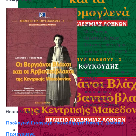
Οι Βεργιάνοι Βλάχοι
και οι Αρβανιτόβλάχοι
της Κεντρικής
Μακεδονίας
Μελέτες για τους
Βλάχους - 4ος τόμος
σκληρό καπάκι 25Χ18
εκ
462 σελίδες, 4
πρωτότυποι έγχρωμοι
χάρτες
220 παλιές
ασπρόμαυρες
φωτογραφίες
Εκδόσεις Ζήτρος -
Θεσσαλονίκη 2001
Προλογική Εισαγωγή του καθηγητή Γιάννη Ζ. Δρόσου
Περιεχόμενα