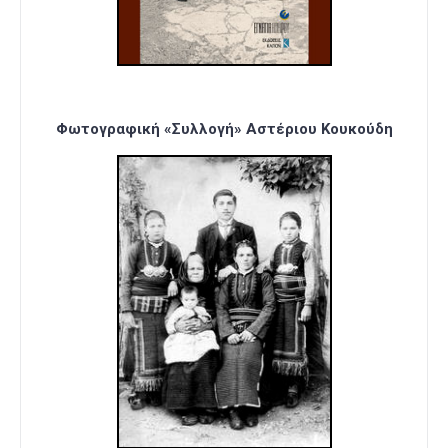
Φωτογραφική «Συλλογή» Αστέριου Κουκούδη