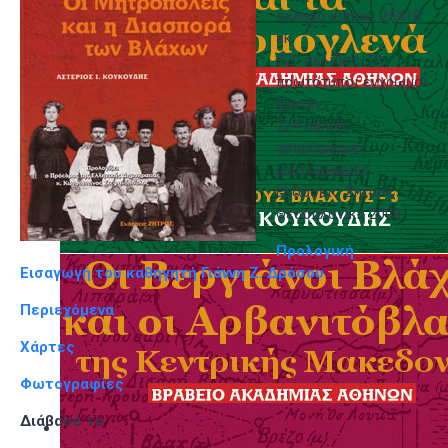
σκληρό καπάκι 25Χ18
εκ
520 σελίδες, 10
πρωτότυποι έγχρωμοι
χάρτες
224 παλιές
ασπρόμαυρες
φωτογραφίες
Εκδόσεις Ζήτρος -
Θεσσαλονίκη 2000
Προλογική
Εισαγωγή του καθηγητή Γιάννη Ζ. Δρόσου
Περιεχόμενα
Χάρτες
Φωτογραφίες
Διάβασέ το