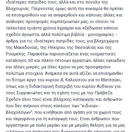
ιδιαίτερες πατρίδες τους, αλλά και στο σύνολο της
Βλαχουριάς. Παίρνοντας όμως αυτή την ευκαιρία θα πρέπει
να επισημανθούν και να αναφερθούν και κάποιες άλλες και
ανάλογες προσφορές συμπατριωτών μας, οι οποίοι τα
τελευταία τριάντα χρόνια έγραψαν και εξέδωσαν κάποια
σχεδόν άγνωστα, αλλά πολύτιμα βιβλία - μονογραφίες -
άρθρα, για τις ιδιαίτερες πατρίδες τους, για βλαχοχώρια
της Μακεδονίας, της Ηπείρου, της Θεσσαλίας και της
Ρούμελης. Παρακάτω παρουσιάζεται ένας ονομαστικός
κατάλογος 60 και πλέον τέτοιων εργασιών, άλλες ογκώδεις
και άλλες μικρές, μα όλες έχουν να μας προσφέρουν
πολύτιμα στοιχεία. Ανάμεσα σε αυτά αξίζει να επισημανθεί
το δίτομο έργο του κυρίου Δ. Καλούσιου για το Ματσούκι,
όπως και η διδακτορική διατριβή του κυρίου Αυδίκου για
τους Συρρακιώτες και τη σχέση τους με την Πρέβεζα.
Σχεδόν όλοι τους είναι βλάχικης καταγωγής και άνθρωποι
που δεν ανήκουν στους κύκλους των “ειδικών -
βλαχολόγων”, που κινήθηκαν από αγάπη για τα χωριά τους
και περηφάνια για τη καταγωγή τους. Είναι άνθρωποι που
εργάστηκαν με πολύ μεράκι και με μεγάλη θέληση για να μας
μιλήσουν για πράγματα που διαφορετικά θα χάνονταν, για να