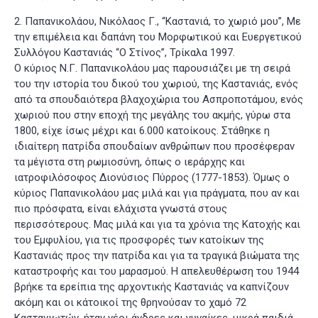
2. Παπανικολάου, Νικόλαος Γ., “Καστανιά, το χωριό μου”, Με
την επιμέλεια και δαπάνη του Μορφωτικού και Ευεργετικού
Συλλόγου Καστανιάς “Ο Στίνος”, Τρίκαλα 1997.
Ο κύριος Ν.Γ. Παπανικολάου μας παρουσιάζει με τη σειρά
του την ιστορία του δικού του χωριού, της Καστανιάς, ενός
από τα σπουδαιότερα βλαχοχώρια του Ασπροποτάμου, ενός
χωριού που στην εποχή της μεγάλης του ακμής, γύρω στα
1800, είχε ίσως μέχρι και 6.000 κατοίκους. Στάθηκε η
ιδιαίτερη πατρίδα σπουδαίων ανθρώπων που προσέφεραν
τα μέγιστα στη ρωμιοσύνη, όπως ο ιεράρχης και
ιατροφιλόσοφος Διονύσιος Πύρρος (1777-1853). Όμως ο
κύριος Παπανικολάου μας μιλά και για πράγματα, που αν και
πιο πρόσφατα, είναι ελάχιστα γνωστά στους
περισσότερους. Μας μιλά και για τα χρόνια της Κατοχής και
του Εμφυλίου, για τις προσφορές των κατοίκων της
Καστανιάς προς την πατρίδα και για τα τραγικά βιώματα της
καταστροφής και του μαρασμού. Η απελευθέρωση του 1944
βρήκε τα ερείπια της αρχοντικής Καστανιάς να καπνίζουν
ακόμη και οι κάτοικοί της θρηνούσαν το χαμό 72