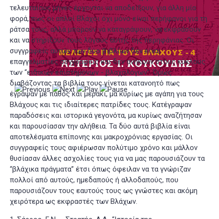
τελευταίους μήνες έρχονται να αποδείξουν, για άλλη μία
φορά, πως οι απλοί Βλάχοι όχι μόνο είναι περήφανοι για τη
ράτσα τους, αλλά μπορούν να καταγράψουν, να εκφράσουν
και να στηρίξουν τους λόγους αυτής της περηφάνιας. Οι
συγγραφείς αυτών των δύο βιβλίων δεν είναι
επαγγελματίες συγγραφείς και δεν ανήκουν στους κύκλους
των “ειδικών επιστημόνων - βλαχολόγων”. Όμως
διαβάζοντας τα βιβλία τους γίνεται κατανοητό πως
έγραψαν με πάθος και μεράκι, μα κυρίως με αγάπη για τους
Βλάχους και τις ιδιαίτερες πατρίδες τους. Κατέγραψαν
παραδόσεις και ιστορικά γεγονότα, μα κυρίως αναζήτησαν
και παρουσίασαν την αλήθεια. Τα δύο αυτά βιβλία είναι
αποτελέσματα επίπονης και μακροχρόνιας εργασίας. Οι
συγγραφείς τους αφιέρωσαν πολύτιμο χρόνο και μάλλον
θυσίασαν άλλες ασχολίες τους για να μας παρουσιάζουν τα
“βλάχικα πράγματα” έτσι όπως όφειλαν να τα γνώριζαν
πολλοί από αυτούς, ημεδαπούς ή αλλοδαπούς, που
παρουσιάζουν τους εαυτούς τους ως γνώστες και ακόμη
χειρότερα ως εκφραστές των Βλάχων.