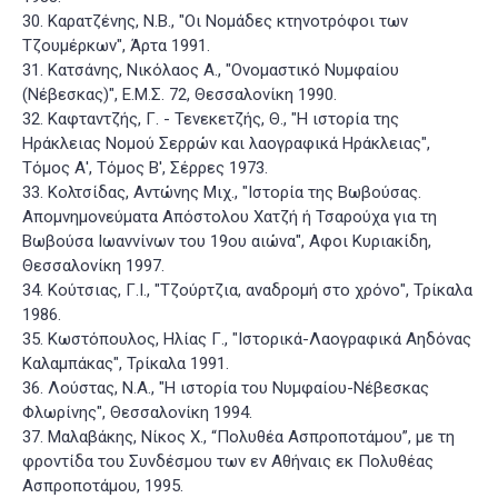
30. Καρατζένης, Ν.Β., "Οι Νομάδες κτηνοτρόφοι των
Τζουμέρκων", Άρτα 1991.
31. Κατσάνης, Νικόλαος Α., "Ονομαστικό Νυμφαίου
(Νέβεσκας)", Ε.Μ.Σ. 72, Θεσσαλονίκη 1990.
32. Καφταντζής, Γ. - Τενεκετζής, Θ., "Η ιστορία της
Ηράκλειας Νομού Σερρών και λαογραφικά Ηράκλειας",
Τόμος Α', Τόμος Β', Σέρρες 1973.
33. Κολτσίδας, Αντώνης Μιχ., "Ιστορία της Βωβούσας.
Απομνημονεύματα Απόστολου Χατζή ή Τσαρούχα για τη
Βωβούσα Ιωαννίνων του 19ου αιώνα", Αφοι Κυριακίδη,
Θεσσαλονίκη 1997.
34. Κούτσιας, Γ.Ι., "Τζούρτζια, αναδρομή στο χρόνο", Τρίκαλα
1986.
35. Κωστόπουλος, Ηλίας Γ., "Ιστορικά-Λαογραφικά Αηδόνας
Καλαμπάκας", Τρίκαλα 1991.
36. Λούστας, Ν.Α., "Η ιστορία του Νυμφαίου-Νέβεσκας
Φλωρίνης", Θεσσαλονίκη 1994.
37. Μαλαβάκης, Νίκος Χ., “Πολυθέα Ασπροποτάμου”, με τη
φροντίδα του Συνδέσμου των εν Αθήναις εκ Πολυθέας
Ασπροποτάμου, 1995.