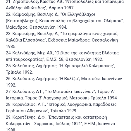
21. Ζησόπουλος, Κώστας Αθ., "Ντοπιολαλιές και τοπωνύμια
Ανθήλης Φθιώτιδας", Λάρισα 1987.
22. Καϊμακάμης, Βασίλης Δ., "Οι Ελληνόβλαχοι
(Κουτσόβλαχοι), Κοκκινοπλός το βλαχοχώρι του Ολύμπου",
Μαίανδρος, Θεσσαλονίκη 1984.
23. Καϊμακάμης, Βασίλης Δ., "Το ημερολόγιο ενός χωριού,
Καλύβια Ελασσόνας", Εκδόσεις Μαίανδρος, Θεσσαλονίκη
1985.
24. Καλινδέρης, Μιχ. Αθ., "Ο βίος της κοινότητας Βλάστης
επί τουρκοκρατίας", Ε.Μ.Σ. 58, Θεσσαλονίκη 1982.
25. Καλούσιος, Δημήτριος, "Η Χρυσομηλιά Καλαμπάκας",
Τρίκαλα 1992.
26. Καλούσιος, Δημήτριος, "Η Βυλίζα", Ματσούκι Ιωαννίνων
1992.
27. Καλούσιος, Δ.Γ., "Το Ματσούκι Ιωαννίνων", Τόμος Α'
Ιστορικά, Τόμος Β' Λαογραφικά, Ματσούκι-Τρίκαλα 1994.
28. Καρανάσιος, Α.Γ., "Ιστορικά, λαογραφικά, παραδόσεις
Γαρδικίου Αθαμάνων", Τρίκαλα 1979.
29. Καρατζένης, Δ.Φ., "Επανάστασις και καταστροφή
Καλαρρυτών - Συρράκου, Ιούλιος 1821", Ε.Η.Μ., Ιωάννινα
1988.