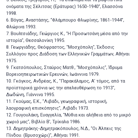
ονόματα της Σέλιτσας (Εράτυρας) 1650-1940”, Ελασσόνα
1998.
6. Βόγας, Αναστάσης, “Φλάμπουρο Φλωρίνης, 1861-1944”,
Φλώρινα 1993.
7. Βουλτσιάδης, Γεώργιος Κ., "Η Προσωτσάνη μέσα από την
ιστορία", Θεσσαλονίκη 1995.
8. Γεωργιάδης, Θεόφραστος, "Μοσχόπολη", Έκδοσις
Συλλόγου προς Διάδοση των Ελληνικών Γραμμάτων, Αθήναι
1975.
9. Γκατσόπουλος, Σταύρος Ματθ., "Μοσχόπολις", Ίδρυμα
Βορειοηπειρωτικών Ερευνών, Ιωάννινα 1979.
10. Γκόγκος, Ανδρέας, Κ., "Παρακάλαμος, Α' τόμος, από τα
προϊστορικά χρόνια ως την απελευθέρωση το 1913",
Δωδώνη, Γιάννινα 1995.
11. Γκούμας, Ε.Κ., "Λιβάδι, γεωγραφική, ιστορική,
λαογραφική επισκόπησις", Λιβάδι 1973.
12. Γουγουλάκη, Ευαγγελία, "Μύθια και αλήθεια από το μικρό
χωριό μας", Βιβλίο Β', Τρίκαλα 1986.
13. Δημητράκης-Δημητρακόπουλος, Ν.Δ., "Οι Άλπεις της
Πίνδου. (Βρυσοχώρι)", Αθήναι 1991.