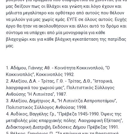
μας δείξουν πως οι Βλάχοι και γνώση και λόγο έχουν και
μάλιστα μεγαλύτερο και ορθότερο από αυτούς που θέλουν
να μιλούν για μας χωρίς εμάς. ΕΥΓΕ σε όλους αυτούς. Ευχής
έργο θα ήταν να ακολουθήσουν και άλλοι αυτό το δρόμο και
σύντομα να υπάρχει από μία μονογραφία για κάθε
βλαχοχώρι και για κάθε βλάχικη εγκατάσταση της πατρίδας
μας.
1. Αδάμου, Γιάννης Αθ. - Κοινότητα Κοκκινοπλού, “Ο
Κοκκινοπλός”, Κοκκινοπλός 1992.
2. Αλεξίου, Δ.Α. - Τρίτας, Γ.Θ. - Τρίτας, Δ.Θ., "Ιστορικά,
λαογραφικά του χωριού μας", Πολιτιστικός Σύλλογος
Ανθούσης "Η Λιπινίτσα", 1987.
3. Αλεξίου, Δημήτριος Α., “Η Λιπινίτζα Ασπροποτάμου”,
Πολιτιστικός Σύλλογος Ανθούσας 1998.
4. Αυδίκος, Βαγγέλης Γρ., "Πρέβεζα 1945-1990. Όψεις της
μεταβολής μίας επαρχιακής πόλης. Λαογραφική Εξέταση",
Διδακτορική Διατριβή, Εκδόσεις Δήμου Πρέβεζας 1991.
5. Βέλκος, Γρηγόριος Π., “Τα επώνυμα και τα βαφτιστικά