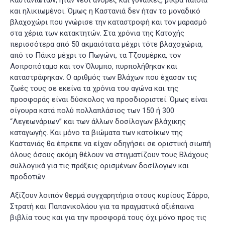
Καστανιωτών, ήταν νέοι άνδρες και γυναίκες, μικρά παιδιά
και ηλικιωμένοι. Όμως η Καστανιά δεν ήταν το μοναδικό
βλαχοχώρι που γνώρισε την καταστροφή και τον μαρασμό
στα χέρια των κατακτητών. Στα χρόνια της Κατοχής
περισσότερα από 50 ακμαιότατα μέχρι τότε βλαχοχώρια,
από το Πάικο μέχρι το Πωγώνι, τα Τζουμέρκα, τον
Ασπροπόταμο και τον Όλυμπο, πυρπολήθηκαν και
καταστράφηκαν. Ο αριθμός των Βλάχων που έχασαν τις
ζωές τους σε εκείνα τα χρόνια του αγώνα και της
προσφοράς είναι δύσκολος να προσδιοριστεί. Όμως είναι
σίγουρα κατά πολύ πολλαπλάσιος των 150 ή 300
“Λεγεωνάριων” και των άλλων δοσίλογων βλάχικης
καταγωγής. Και μόνο τα βιώματα των κατοίκων της
Καστανιάς θα έπρεπε να είχαν οδηγήσει σε οριστική σιωπή
όλους όσους ακόμη θέλουν να στιγματίζουν τους Βλάχους
συλλογικά για τις πράξεις ορισμένων δοσίλογων και
προδοτών.
Αξίζουν λοιπόν θερμά συγχαρητήρια στους κυρίους Σάρρο,
Στρατή και Παπανικολάου για τα πραγματικά αξιέπαινα
βιβλία τους και για την προσφορά τους όχι μόνο προς τις