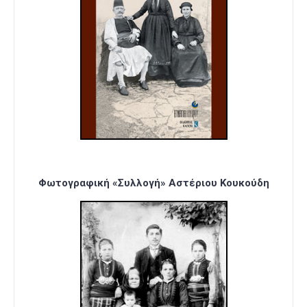
Φωτογραφική «Συλλογή» Αστέριου Κουκούδη