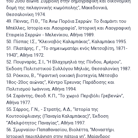
του 20ου αιώνα. Συμβολή στην δημογραφική και οικονομική
δομή της πελαγονικής κωμόπολης", Μακεδονικά,
Θεσσαλονίκη 1974.
49. Πέννας, Π.Θ., "Τα Άνω Πορόια Σερρών. Το διαμάντι του
Μπέλλες, Ιστορία και Λαογραφία", Ιστορική και Λαογραφική
Εταιρεία Σερρών - Μελενίκου, Αθήνα 1989.
50. Πίσπας Ι.Σ., "Κλεινοβός Καλαμπάκας", Καλαμπάκα 1995.
51. Πλατάρης, Γ., "Το σημειωματάρι ενός Μετσοβίτη, 1871-
1943", Αθήνα 1972.
52. Πουρναράς, Σ.Ι., "Η Βλαχομηλιά της Πίνδου, Αμέρου",
Έκδοση Πολιτιστικού Συλλόγου Μηλιάς, Θεσσαλονίκη 1987.
53. Ρόκκου, Β., "Υφαντική οικιακή βιοτεχνία, Μέτσοβο
18ος-20ος αιώνας", Κέντρο Έρευνας Παράδοσης και
Πολιτισμού Ιωάννινα, Αθήνα 1994.
54. Σαράντης, Θεοδ. Κ.Π., "Το χωριό Περιβόλι Γρεβενών",
Αθήνα 1977.
55. Σάρρος, Γ.Ν., - Στρατής, Α.Δ., “Ιστορία της
Κουτσούφλιανης (Παναγία Καλαμπάκας)”, Έκδοση
“Αδελφότητος Παναγίας”, Αθήνα 1997.
56. Σμυρναίου-Παπαθανασίου, Βιολέττα, "Μοναστήρι.
Ιστορική περιπλάνηση στην πάτρια γη", Μαίανδρος