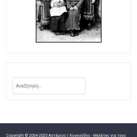
Copyright © 2004-2025 Αστέριος I. Κουκούδης - Μελέτες για τους