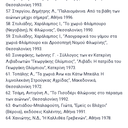
Θεσσαλονίκη 1993.
57. Στεργίου, Δημήτρης Λ., "Παλαιομάνινα. Από τα βάθη των
αιώνων μέχρι σήμερα", Αθήνα 1996.
58. Στυλιάδης, Χαράλαμπος Ι., "Το χωριό Φλάμπουρο
(Νεγοβάνη), Ν. Φλώρινας", Θεσσαλονίκη 1990.
59. Στυλιάδης, Χαράλαμπος Ι., “Λαογραφικά του γάμου στα
χωριά Φλάμπουρο και Δροσοπηγή Νομού Φλωρίνης”,
Θεσσαλονίκη 1993.
60. Συνεφάκης, Ιωάννης Γ. - Σύλλογος των εν Κατερίνη
Λιβαδιωτών “Γεωργάκης Ολύμπιος”, “Λιβάδι. Η πατρίδα του
Γεωργάκη Ολύμπιου”, Κατερίνη 1973.
61. Τοπάλης Α., "Τα χωριά Άνω και Κάτω Μπεάλα. Η
λιμνολεκάνη Στρούγκας Αχρίδας", Μακεδονικά,
Θεσσαλονίκη 1972.
62. Τσάμη, Αντιγόνη Λ., "Το Πισοδέρι Φλώρινας στο πέρασμα
των αιώνων", Θεσσαλονίκη 1992.
63. Φωτιάδου-Μπαλαφούτη, Γιώτα, “Εμείς οι Βλάχοι”
(Βέροια), εκδόσεις Καλέντης, Αθήνα 1991.
64. Χανιώτης, Ν.Δ., "Η Καλλιθέα Γρεβενών", Αθήνα 1978.