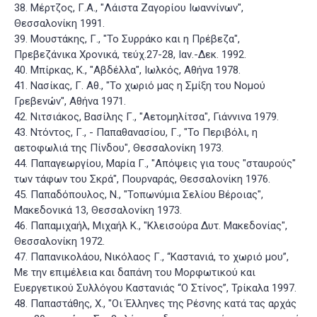
38. Μέρτζος, Γ.Α., "Λάιστα Ζαγορίου Ιωαννίνων",
Θεσσαλονίκη 1991.
39. Μουστάκης, Γ., "Το Συρράκο και η Πρέβεζα",
Πρεβεζάνικα Χρονικά, τεύχ.27-28, Ιαν.-Δεκ. 1992.
40. Μπίρκας, Κ., "Αβδέλλα", Ιωλκός, Αθήνα 1978.
41. Νασίκας, Γ. Αθ., "Το χωριό μας η Σμίξη του Νομού
Γρεβενών", Αθήνα 1971.
42. Νιτσιάκος, Βασίλης Γ., "Αετομηλίτσα", Γιάννινα 1979.
43. Ντόντος, Γ., - Παπαθανασίου, Γ., "Το Περιβόλι, η
αετοφωλιά της Πίνδου", Θεσσαλονίκη 1973.
44. Παπαγεωργίου, Μαρία Γ., "Απόψεις για τους "σταυρούς"
των τάφων του Σκρά", Πουρναράς, Θεσσαλονίκη 1976.
45. Παπαδόπουλος, Ν., "Τοπωνύμια Σελίου Βέροιας",
Μακεδονικά 13, Θεσσαλονίκη 1973.
46. Παπαμιχαήλ, Μιχαήλ Κ., "Κλεισούρα Δυτ. Μακεδονίας",
Θεσσαλονίκη 1972.
47. Παπανικολάου, Νικόλαος Γ., “Καστανιά, το χωριό μου”,
Με την επιμέλεια και δαπάνη του Μορφωτικού και
Ευεργετικού Συλλόγου Καστανιάς “Ο Στίνος”, Τρίκαλα 1997.
48. Παπαστάθης, Χ., "Οι Έλληνες της Ρέσνης κατά τας αρχάς