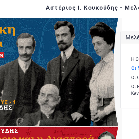
Αστέριος Ι. Κουκούδης - Μελ
Μελέ
Η Θ
Οι 
Οι 
Οι 
Κεν