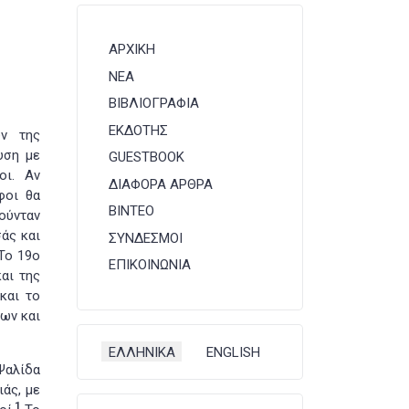
ΑΡΧΙΚΗ
ΝΕΑ
ΒΙΒΛΙΟΓΡΑΦΙΑ
ΕΚΔΟΤΗΣ
ών της
υση με
GUESTBOOK
οι. Αν
ΔΙΑΦΟΡΑ ΑΡΘΡΑ
φοι θα
ΒΙΝΤΕΟ
ούνταν
άς και
ΣΥΝΔΕΣΜΟΙ
 Το 19ο
ΕΠΙΚΟΙΝΩΝΙΑ
αι της
και το
ων και
Επιλέξτε τη γλώσσα σας
ΕΛΛΗΝΙΚΑ
ENGLISH
Ψαλίδα
ιάς, με
1