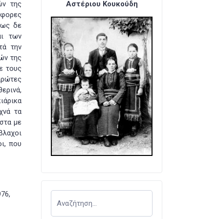
ών της
Αστέριου Κουκούδη
άφορες
σως δε
αι των
τά την
ών της
ε τους
πρώτες
ερινά,
ιάρικα
χνά τα
στα με
βλαχοι
ι, που
976,