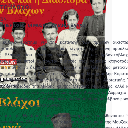
ιτόβλαχοι
ΧΩΝ
ΡΩ ΠΕΡΙΟΧΗΣ.
ΟΙ ΜΟΣΧΟΠΟΛΙΑΝΟΙ ΒΛΑΧΟΙ
 εύλογο ερώτημα για την καταγωγή των πρώτων οικιστ
χόπολης και των γύρω οικισμών είναι αν είχαν κοινή προέλε
ς Βλάχους που αργότερα έγιναν γνωστοί ως Αρβανιτόβλαχ
τούμε πως αυτοί οι πρώτοι οικιστές ήταν νομάδες κτηνοτρό
πει επίσης να δεχτούμε, έστω και με επιφύλαξη, πως μετακιν
χιακά ανάμεσα στα βουνά της περιοχής της Μοσχόπολης-Κορυτσ
ς κάμπους της κεντρικής Αλβανίας, στα παράλια της Αδριατικής.
να, οι πεδιάδες της Mικρής και της Μεγάλης Μουζακίας, αλλά κ
ακάστρας, που εκτείνονται ανάμεσα στην Αυλώνα, το Δυρράχιο 
ράτι, κατοικούνταν από ανάμεικτο πληθυσμό εδραίων αλβανόφων
αδοκτηνοτρόφων βλαχόφωνων.
ας και της Ηπείρου" των Κοσμά Θεσπρωτού και Αθανάσιου 
 στα περίπου 250 μικρά χωριά-τσιφλίκια και χειμαδιά της Μουζακ