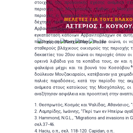
στοιχείο της προγονικής σχέσης ανάμεσα στ
περιοχής της Μοσχόπολης. Καθώς η Μοσχόπ
περιοχές, η προφορά και η γλώσσα των κατοί
δέχτηκε ανάλογους εποίκους, διατηρήθηκε
Αρβανιτόβλαχων γενικότερα. Εκτός αν η αρβ
εγκατάσταση κάποιων Αρβανιτόβλαχων σε αυτή.
περιοχής της Μοσχόπολης, το 18ο αιώνα, οι ν
σταθερούς βλάχικους οικισμούς της περιοχής 
δεκαετίες του 20ου αιώνα οι περιοχές όπου οι
ορεινά λιβάδια για τα κοπάδια τους, αν και 
6
φαλκάρια μέχρι και τα βουνά του Κοσσόβου.
δούλευαν Μουζακιαραίοι, κατέβαιναν για χειμαδ
παλιές παραδόσεις, κατά την περίοδο της ακ
ανάμεσα στους κατοίκους της Μοσχόπολης, οι 
αναζήτησαν ασφάλεια και προοπτική στην αναπτ
1. Θεσπρωτός, Κοσμάς και Ψαλίδας, Αθανάσιος, "Γ
2. Λαμπρίδης, Ιωάννης, "Περί των εν Ηπείρω αγαθ
3. Ηammond, N.G.L., "Migrations and invasions in 
σελ.37-46.
4. Haciu, ο.π., σελ. 118-120. Capidan, ο.π..