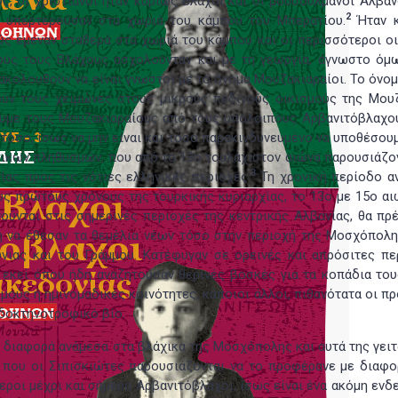
, οι χριστιανοί ήταν κυρίως Βλάχοι και οι μουσουλμάνοι Αλβαν
2
ι υπερτερούσαν στα χωριά του κάμπου του Μπερατίου.
Ήταν κ
ύς έμεναν σταθερά στα χωριά του κάμπου και οι περισσότεροι οι
τούς τους Βλάχους ασχολούνταν και με τη γεωργία, άγνωστο όμ
ξακολουθούν να είναι γνωστοί με το όνομα Μουζακιαραίοι. Το όνο
ύν τους χειμώνες στους μικρούς πεδινούς οικισμούς της Μουζ
ουμε τους Μουζακιαραίους από τους υπόλοιπους Αρβανιτόβλαχο
στόσο, ίσως να μην είναι και τόσο παρακινδυνευμένο να υποθέσο
χικων πληθυσμών, που από το 13ο τουλάχιστον αιώνα παρουσιάζον
3
ίας προς τις νότιες ελληνικές περιοχές.
Τη χρονική περίοδο α
ς πρώτους χρόνους της τουρκικής κυριαρχίας, το 13ο με 15ο αιώ
ούνται στις σημερινές περιοχές της κεντρικής Αλβανίας, θα πρέ
ή να έθεσαν τα θεμέλια νέων τόσο στην περιοχή της Μοσχόπολη
ώνιας και του Γράμμου. Κατέφυγαν σε ορεινές και απρόσιτες πε
εκεί όπου ήδη αναζητούσαν θερινές βοσκές για τα κοπάδια του
μούς ή ημινομαδικές κοινότητες, κάποιοι άλλοι, πιθανότατα οι π
δοκτηνοτροφικό βίο.
 διαφορά ανάμεσα στα βλάχικα της Μοσχόπολης και αυτά της γειτ
, που οι Σιπισκιώτες παρουσιάζονται να το προφέρανε με διαφο
οι μέχρι και σήμερα Αρβανιτόβλαχοι, ίσως είναι ένα ακόμη ενδε