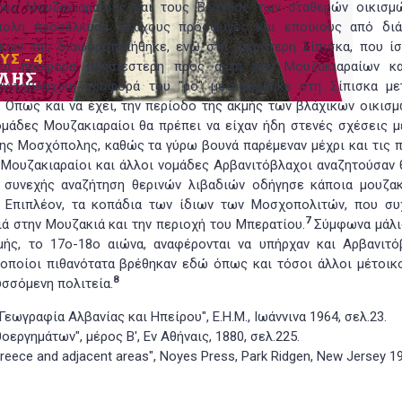
ους Μουζακιαραίους και τους Βλάχους των σταθερών οικισμ
ολη προσέλκυσε Βλάχους πρόσφυγες και εποίκους από δι
κων της διαφοροποιήθηκε, ενώ στη μικρότερη Σίπισκα, που ί
 μία προφορά πλησιέστερη προς αυτή των Μουζακιαραίων κ
ανιτοβλάχικη προφορά του "ρο" μεταφέρθηκε στη Σίπισκα με
 Όπως και να έχει, την περίοδο της ακμής των βλάχικων οικισμ
ομάδες Μουζακιαραίοι θα πρέπει να είχαν ήδη στενές σχέσεις μ
της Μοσχόπολης, καθώς τα γύρω βουνά παρέμεναν μέχρι και τις 
 Μουζακιαραίοι και άλλοι νομάδες Αρβανιτόβλαχοι αναζητούσαν θ
η συνεχής αναζήτηση θερινών λιβαδιών οδήγησε κάποια μουζακ
Επιπλέον, τα κοπάδια των ίδιων των Μοσχοπολιτών, που συ
7
ιά στην Μουζακιά και την περιοχή του Μπερατίου.
Σύμφωνα μάλι
μής, το 17ο-18ο αιώνα, αναφέρονται να υπήρχαν και Αρβανιτό
οποίοι πιθανότατα βρέθηκαν εδώ όπως και τόσοι άλλοι μέτοικο
8
υσσόμενη πολιτεία.
εωγραφία Αλβανίας και Ηπείρου", Ε.Η.Μ., Ιωάννινα 1964, σελ.23.
οεργημάτων", μέρος Β', Εν Αθήναις, 1880, σελ.225.
Greece and adjacent areas", Noyes Press, Park Ridgen, New Jersey 1