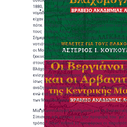
συνολικό πληθυσμό 12.000 κατοίκων. Από αυτούς
1880, ο Ι. Λαμπρίδης αναφέρει πως οι Βλάχο
νομαδοκτηνοτρόφοι, αν και ορισμένοι από αυτο
είχαν μικτή οικονομία, καθώς κάποιοι από αυ
πότε. Οι Βλάχοι αυτών των περιοχών ήταν και ε
τους δόθηκε λόγω της τακτικής τους να περνο
Σήμερα πια είναι αρκετά δύσκολο να διαχωρίσ
νοτιότερων περιοχών, μέχρι τη νότια Ήπειρο. Ω
οι Μουζακιαραίοι είναι τα υπολείμματα των βλά
ξεκινούν από τις κεντρικές περιοχές της Αλβαν
στους τελευταίους βυζαντινούς χρόνους και του
Βλάχοι, που εξακολουθούσαν να ζουν και να κιν
ενίσχυσαν παλαιότερους βλάχικους οικισμούς 
ίσως και στις περιοχές του Νταγκλί, της Κολ
αναζητώντας ασφαλή και σταθερή εγκατάσταση, 
ενώ ένα μέρος τους δημιούργησε μόνιμους οικισ
των Μουζακιαραίων, συνέχισαν το απόλυτα νομα
Μία γλωσσολογική επισήμανση για τη διαλεκτική
Σίπισκας και κυρίως για την προφορά του "ρο"
5
τρόπο,
όπως πιθανά το προφέρουν οι περισσότερ