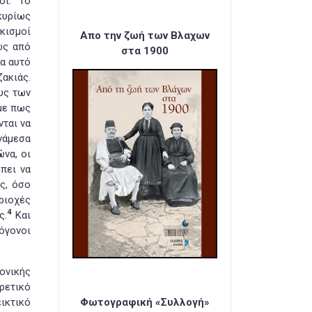
οί.
Το
υρίως
κισμοί
Απο την ζωή των Βλαχων
ως από
στα 1900
μα αυτό
ακιάς.
υς των
υμε πως
ται να
νάμεσα
να, οι
πει να
ς, όσο
ριοχές
4
ς.
Και
ρόγονοι
ονικής
ρετικό
ικτικό
Φωτογραφική «Συλλογή»