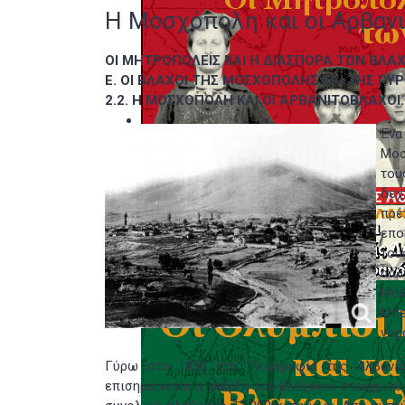
Η Μοσχόπολη και οι Αρβαν
ΟΙ ΜΗΤΡΟΠΟΛΕΙΣ ΚΑΙ Η ΔΙΑΣΠΟΡΑ ΤΩΝ ΒΛΑ
Ε. OI BΛΑΧΟΙ ΤΗΣ ΜΟΣΧΟΠΟΛΗΣ ΚΑΙ ΤΗΣ ΓΥ
2.2. Η ΜΟΣΧΟΠΟΛΗ ΚΑΙ ΟΙ ΑΡΒΑΝΙΤΟΒΛΑΧΟΙ.
Ένα
Μοσ
του
δεχ
πρέ
επο
του
αιώ
Μαλ
Μπε
νομ
Γύρω στο 1830 στη "Γεωγραφία της Αλβανί
επισημαίνεται η ύπαρξη του βλάχικου στοιχείου